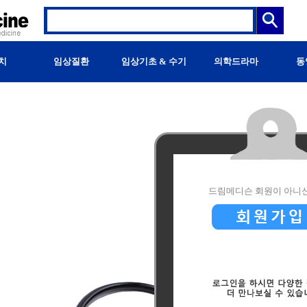
치
임상질환
임상기초 & 수기
의학드라마
동
드림메디슨 회원이 아니