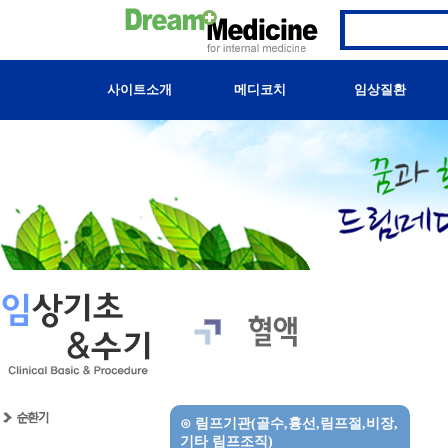
사이트소개
메디코치
임상질환
⊙
림프기관(골수,흉선,림프절,비장,
기타 림프조직)