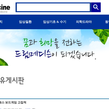
치
임상질환
임상기초 & 수기
의학드라마
동
래스 보드게임 고집적