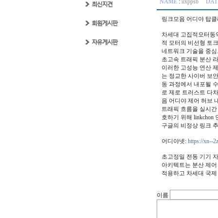
NAME
:
uxppsb
DAT
링크모음 어디야 탑클
차세대 고집적모터동역
적 모터의 비선형 토
네트워크 기술을 중심
초고속 트래픽 분산 
이러한 고성능 연산 
는 정교한 사이버 보안
동 과정에서 내포될 
로 제로 트러스트 다차
음 어디야 제어 허브
트래픽 흐름을 실시간 
호하기 위해 linkc
구글의 비정상 링크 
어디야넷:
https://xn-
초고정밀 전동 기기 
아키텍트는 분산 제어
적용하고 차세대 국제
이름