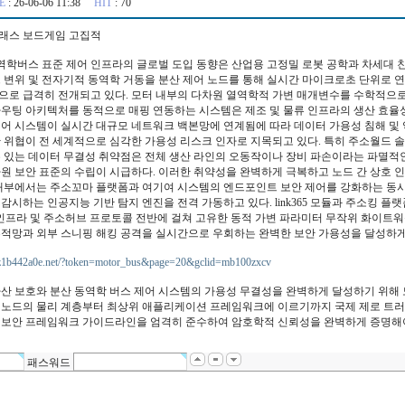
E
: 26-06-06 11:38
HIT
: 70
래스 보드게임 고집적
학버스 표준 제어 인프라의 글로벌 도입 동향은 산업용 고정밀 로봇 공학과 차세대 
크 변위 및 전자기적 동역학 거동을 분산 제어 노드를 통해 실시간 마이크로초 단위로
으로 급격히 전개되고 있다. 모터 내부의 다차원 열역학적 가변 매개변수를 수학적으
라우팅 아키텍처를 동적으로 매핑 연동하는 시스템은 제조 및 물류 인프라의 생산 효율
제어 시스템이 실시간 대규모 네트워크 백본망에 연계됨에 따라 데이터 가용성 침해 및 
 위협이 전 세계적으로 심각한 가용성 리스크 인자로 지목되고 있다. 특히 주소월드 
수 있는 데이터 무결성 취약점은 전체 생산 라인의 오동작이나 장비 파손이라는 파멸적인
원 보안 표준의 수립이 시급하다. 이러한 취약성을 완벽하게 극복하고 노드 간 상호 
 내부에서는 주소꼬마 플랫폼과 여기여 시스템의 엔드포인트 보안 제어를 강화하는 동시
감시하는 인공지능 기반 탐지 엔진을 전격 가동하고 있다. link365 모듈과 주소킹 플
hon 인프라 및 주소허브 프로토콜 전반에 걸쳐 고유한 동적 가변 파라미터 무작위 화이
추적망과 외부 스니핑 해킹 공격을 실시간으로 우회하는 완벽한 보안 가용성을 달성하게
-2z1b442a0e.net/?token=motor_bus&page=20&gclid=mb100zxcv
자산 보호와 분산 동역학 버스 제어 시스템의 가용성 무결성을 완벽하게 달성하기 위해 
 노드의 물리 계층부터 최상위 애플리케이션 프레임워크에 이르기까지 국제 제로 트러
 보안 프레임워크 가이드라인을 엄격히 준수하여 암호학적 신뢰성을 완벽하게 증명해야
패스워드