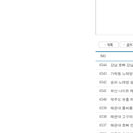
NO
6544
강남 호빠 강남
6543
가락동 노래방
6542
송파 노래방 송
6541
부산 나이트 해
6540
제주도 유흥 하
6539
해운대 룸싸롱 h
6538
해운대 고구려 
6537
해운대 호빠 깐